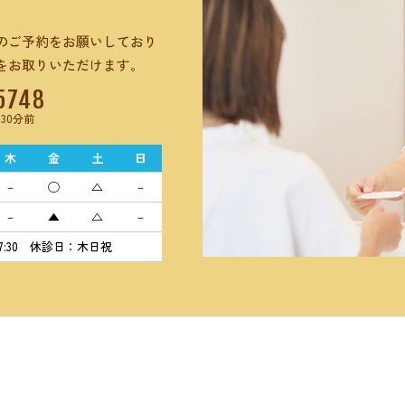
のご予約をお願いしており
をお取りいただけます。
5748
30分前
木
金
土
日
－
◯
△
－
－
▲
△
－
4:30-17:30 休診日：木日祝