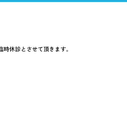
周病治療
小児歯科
予防歯科
審美治療
矯正歯科
子どもの
臨時休診とさせて頂きます。